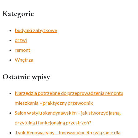
Kategorie
budynki zabytkowe
drzwi
remont
Wnętrza
Ostatnie wpisy
Narzędzia potrzebne do przeprowadzenia remontu
mieszkania – praktyczny przewodnik
Salon w stylu skandynawskim – jak stworzyć jasną,
przytulną i funkcjonalną przestrzeń?
Tynk Renowacyjny – Innowacyjne Rozwiązanie dla